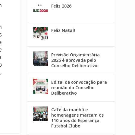
m
Feliz 2026
m
Feliz Natal!
s
e
e
Previsão Orçamentária
a
2026 é aprovada pelo
o
Conselho Deliberativo
,
Edital de convocação para
reunião do Conselho
Deliberativo
Café da manhã e
homenagens marcam os
110 anos do Esperança
Futebol Clube