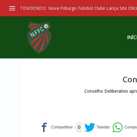
TENDENDO:
Nova Friburgo Futebol Clube Lança Site Ofici
INÍC
Con
Conselho Deliberativo apr
0