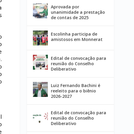
a
Aprovada por
unanimidade a prestação
s
de contas de 2025
Escolinha participa de
o
amistosos em Monnerat
o
e
.
Edital de convocação para
reunião do Conselho
o
Deliberativo
o
o
Luiz Fernando Bachini é
reeleito para o biênio
2026-2027
Edital de convocação para
l
reunião do Conselho
o
Deliberativo
e