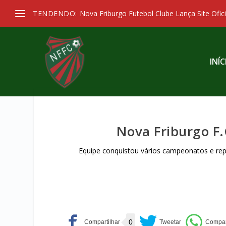
TENDENDO:
Nova Friburgo Futebol Clube Lança Site Ofici
INÍC
Nova Friburgo F
Equipe conquistou vários campeonatos e rep
0