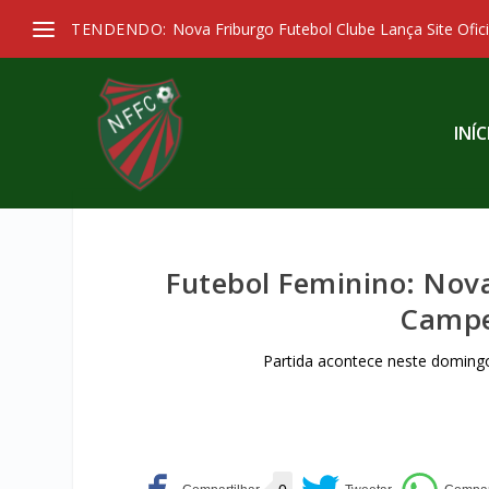
TENDENDO:
Nova Friburgo Futebol Clube Lança Site Ofici
INÍC
Futebol Feminino: Nov
Campe
Partida acontece neste doming