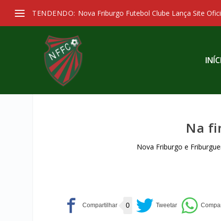
TENDENDO:
Nova Friburgo Futebol Clube Lança Site Ofici
INÍC
Na fi
Nova Friburgo e Friburgu
0