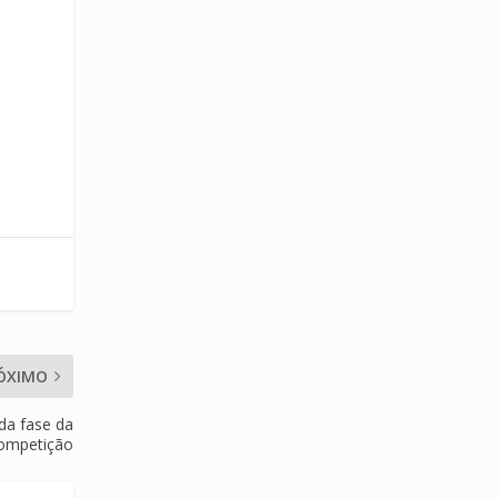
ÓXIMO
nda fase da
ompetição